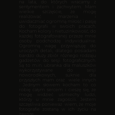
na lata, do których wracamy z
sentymentem i zachwytem. Mam
wielkie szczęście, że mogę
realizować marzenia i
uwidaczniać ogromną miłość i pasję
do fotografii w swoich pracach.
Kocham kolory i nietuzinkowość, do
każdej fotografowanej przeze mnie
osoby podchodzę indywidualnie.
Ogromną wagę przywiązuję do
uroczych detali, dlatego posiadam
bardzo duży zbiór różnego rodzaju
gadżetów do sesji fotograficznych.
Są to m.in. ubranka dla maluszków
wykorzystywane do sesji
noworodkowych, suknie dla
przyszłych mam oraz wiele innych
. Jednym słowem kocham to co
robię całym sercem i cieszę się, że
mogę widzieć uśmiechy ludzi,
którzy u mnie zagościli. Jestem
szczęśliwa ponieważ wiem, że moje
fotografie zostaną w ich życiu na
zawsze.